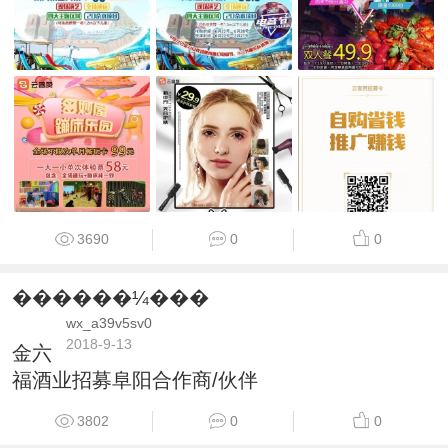
3690
0
0
������¼���
wx_a39v5sv0
2018-9-13
金六
福酒业招募阜阳合作商/伙伴
3802
0
0