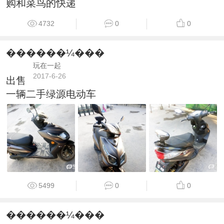
购和菜鸟的快递
4732
0
0
������¼���
玩在一起
2017-6-26
出售
一辆二手绿源电动车
5499
0
0
������¼���