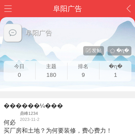
阜阳广告
阜阳广告
发帖
�ղ�
今日
主题
排名
�ղ�
0
180
9
1
������¼���
鼎峰1234
2023-11-2
何必
买厂房和土地？为何要装修，费心费力！