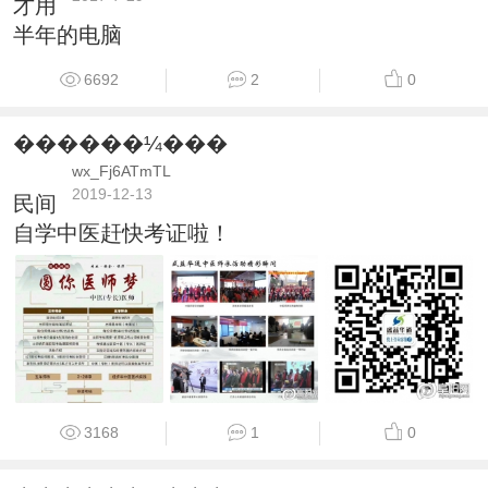
才用
半年的电脑
6692
2
0
������¼���
wx_Fj6ATmTL
2019-12-13
民间
自学中医赶快考证啦！
3168
1
0