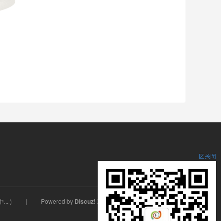
...
)
Powered by
Discuz!
X3.5
© 2001-2026
Discuz! Team
.